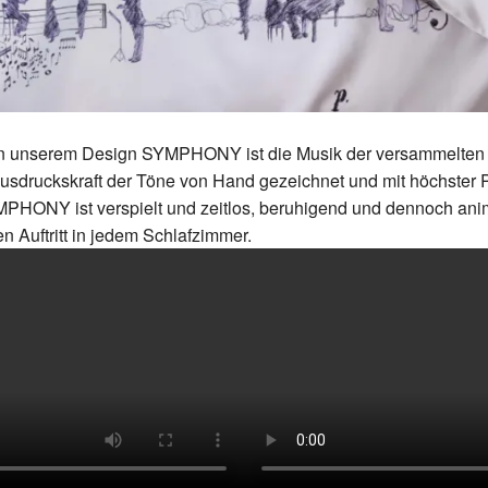
In unserem Design SYMPHONY ist die Musik der versammelten In
Ausdruckskraft der Töne von Hand gezeichnet und mit höchster P
PHONY ist verspielt und zeitlos, beruhigend und dennoch anim
 Auftritt in jedem Schlafzimmer.