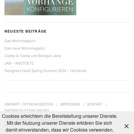
NEUESTE BEITRÄGE
Das Wohnmagazin
Das neue Wohnmagazin
Clarke & Clarke und Breegan Jane
JAB – ANSTOETZ
Designers Guild Spring Summer 2024 – Ghirlanda
ANFAHRT / ÖFFNUNGSZEITEN
IMPRESSUM
KONTAKT
DATENSCHUTZERKLÄRUNG
Cookies erleichtern die Bereitstellung unserer Dienste.
© 2024 Thomsen ist Raumausstattung
Mit der Nutzung unserer Dienste erklären Sie sich
damit einverstanden, dass wir Cookies verwenden.
Nach oben ⇑