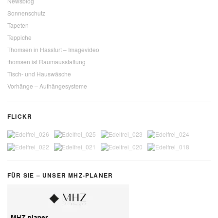
Newsblog
Sonnenschutz
Tapeten
Teppiche
Thomsen in Hassfurt – Imagevideo
thomsen ist Raumausstattung
Tisch- und Hauswäsche
Vorhänge – Aufhängesysteme
FLICKR
FÜR SIE – UNSER MHZ-PLANER