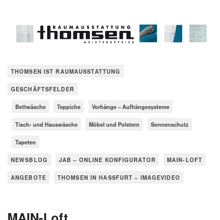
THOMSEN IST RAUMAUSSTATTUNG
GESCHÄFTSFELDER
Bettwäsche
Teppiche
Vorhänge – Aufhängesysteme
Tisch- und Hauswäsche
Möbel und Polstern
Sonnenschutz
Tapeten
NEWSBLOG
JAB – ONLINE KONFIGURATOR
MAIN-LOFT
ANGEBOTE
THOMSEN IN HASSFURT – IMAGEVIDEO
MAIN-Loft