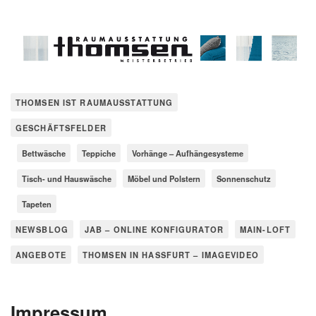
THOMSEN IST RAUMAUSSTATTUNG
GESCHÄFTSFELDER
Bettwäsche
Teppiche
Vorhänge – Aufhängesysteme
Tisch- und Hauswäsche
Möbel und Polstern
Sonnenschutz
Tapeten
NEWSBLOG
JAB – ONLINE KONFIGURATOR
MAIN-LOFT
ANGEBOTE
THOMSEN IN HASSFURT – IMAGEVIDEO
Impressum