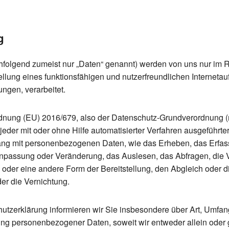
g
olgend zumeist nur „Daten“ genannt) werden von uns nur im Ra
ung eines funktionsfähigen und nutzerfreundlichen Internetauftri
ngen, verarbeitet.
rordnung (EU) 2016/679, also der Datenschutz-Grundverordnung
“ jeder mit oder ohne Hilfe automatisierter Verfahren ausgeführt
 mit personenbezogenen Daten, wie das Erheben, das Erfasse
Anpassung oder Veränderung, das Auslesen, das Abfragen, die
 oder eine andere Form der Bereitstellung, den Abgleich oder d
er die Vernichtung.
utzerklärung informieren wir Sie insbesondere über Art, Umfa
ung personenbezogener Daten, soweit wir entweder allein oder