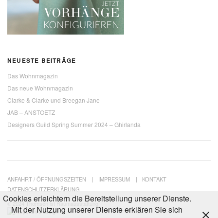
NEUESTE BEITRÄGE
Das Wohnmagazin
Das neue Wohnmagazin
Clarke & Clarke und Breegan Jane
JAB – ANSTOETZ
Designers Guild Spring Summer 2024 – Ghirlanda
ANFAHRT / ÖFFNUNGSZEITEN
IMPRESSUM
KONTAKT
DATENSCHUTZERKLÄRUNG
Cookies erleichtern die Bereitstellung unserer Dienste.
© 2024 Thomsen ist Raumausstattung
Mit der Nutzung unserer Dienste erklären Sie sich