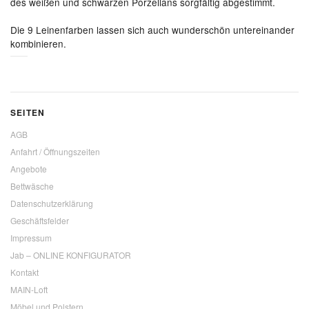
des weißen und schwarzen Porzellans sorgfältig abgestimmt.
Die 9 Leinenfarben lassen sich auch wunderschön untereinander
kombinieren.
SEITEN
AGB
Anfahrt / Öffnungszeiten
Angebote
Bettwäsche
Datenschutzerklärung
Geschäftsfelder
Impressum
Jab – ONLINE KONFIGURATOR
Kontakt
MAIN-Loft
Möbel und Polstern