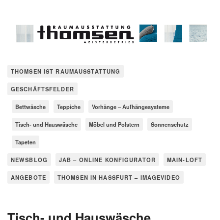
THOMSEN IST RAUMAUSSTATTUNG
GESCHÄFTSFELDER
Bettwäsche
Teppiche
Vorhänge – Aufhängesysteme
Tisch- und Hauswäsche
Möbel und Polstern
Sonnenschutz
Tapeten
NEWSBLOG
JAB – ONLINE KONFIGURATOR
MAIN-LOFT
ANGEBOTE
THOMSEN IN HASSFURT – IMAGEVIDEO
Tisch- und Hauswäsche