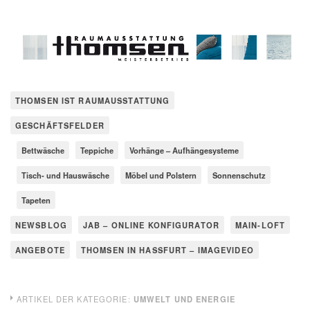
THOMSEN IST RAUMAUSSTATTUNG
GESCHÄFTSFELDER
Bettwäsche
Teppiche
Vorhänge – Aufhängesysteme
Tisch- und Hauswäsche
Möbel und Polstern
Sonnenschutz
Tapeten
NEWSBLOG
JAB – ONLINE KONFIGURATOR
MAIN-LOFT
ANGEBOTE
THOMSEN IN HASSFURT – IMAGEVIDEO
ARTIKEL DER KATEGORIE:
UMWELT UND ENERGIE