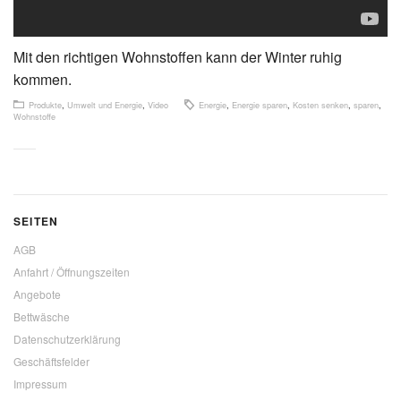
Mit den richtigen Wohnstoffen kann der Winter ruhig
kommen.
Produkte
,
Umwelt und Energie
,
Video
Energie
,
Energie sparen
,
Kosten senken
,
sparen
,
Wohnstoffe
SEITEN
AGB
Anfahrt / Öffnungszeiten
Angebote
Bettwäsche
Datenschutzerklärung
Geschäftsfelder
Impressum