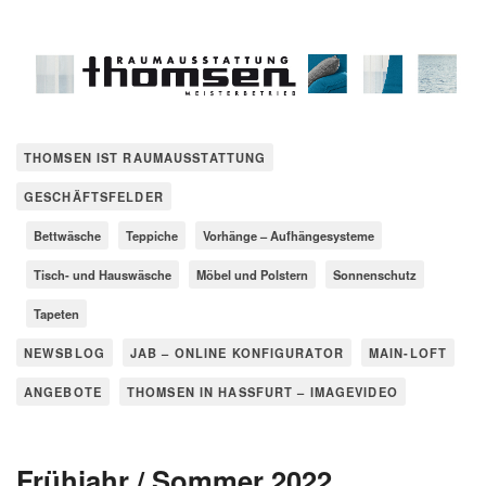
THOMSEN IST RAUMAUSSTATTUNG
GESCHÄFTSFELDER
Bettwäsche
Teppiche
Vorhänge – Aufhängesysteme
Tisch- und Hauswäsche
Möbel und Polstern
Sonnenschutz
Tapeten
NEWSBLOG
JAB – ONLINE KONFIGURATOR
MAIN-LOFT
ANGEBOTE
THOMSEN IN HASSFURT – IMAGEVIDEO
Frühjahr / Sommer 2022