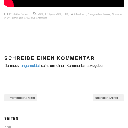
Produkte
,
Video
2022
,
Frühjahr 2022
,
JAB
,
JAB Anstoetz
,
Neuigkeiten
,
News
,
Sommer
2022
,
Thomsen ist raumausstattung
SCHREIBE EINEN KOMMENTAR
Du musst
angemeldet
sein, um einen Kommentar abzugeben.
← Vorheriger Artikel
Nächster Artikel →
SEITEN
AGB