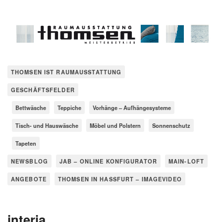
THOMSEN IST RAUMAUSSTATTUNG
GESCHÄFTSFELDER
Bettwäsche
Teppiche
Vorhänge – Aufhängesysteme
Tisch- und Hauswäsche
Möbel und Polstern
Sonnenschutz
Tapeten
NEWSBLOG
JAB – ONLINE KONFIGURATOR
MAIN-LOFT
ANGEBOTE
THOMSEN IN HASSFURT – IMAGEVIDEO
interia