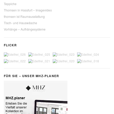
Teppiche
Thomsen in Hassfurt – Imagevideo
thomsen ist Raumausstattung
Tisch- und Hauswäsche
Vorhänge – Aufhängesysteme
FLICKR
FÜR SIE – UNSER MHZ-PLANER