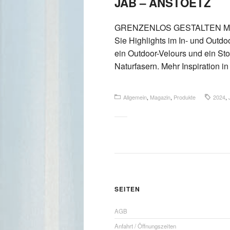
JAB – ANSTOETZ
GRENZENLOS GESTALTEN MIT 
Sie Highlights im In- und Outdo
ein Outdoor-Velours und ein Sto
Naturfasern. Mehr Inspiration i
Allgemein
,
Magazin
,
Produkte
2024
,
SEITEN
AGB
Anfahrt / Öffnungszeiten