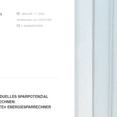
n
JANUAR 17, 2024
Veröffentlicht von
DERCHEF
0 KOMMENTARE
IDUELLES SPARPOTENZIAL
ECHNEN:
TE® ENERGIESPARRECHNER