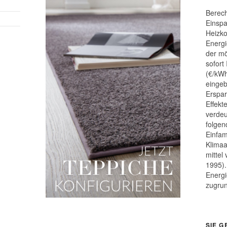
Berech
Einspa
Heizk
Energi
der mö
sofort
(€/kWh
eingeb
Erspar
Effek
verdeu
folgen
Einfam
Klimaa
mittel
1995).
Energi
zugru
SIE G