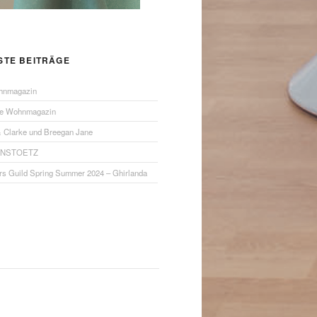
STE BEITRÄGE
hnmagazin
ue Wohnmagazin
& Clarke und Breegan Jane
ANSTOETZ
rs Guild Spring Summer 2024 – Ghirlanda