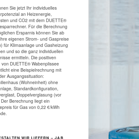
nen Sie jetzt Ihr individuelles
rpotenzial an Heizenergie,
osten und CO2 mit dem DUETTE®
esparrechner. Für die Berechnung
glichen Ersparnis können Sie ab
 Ihre eigenen Strom- und Gaspreise
) für Klimaanlage und Gasheizung
en und so die ganz individuellen
nisse ermitteln. Die positiven
te von DUETTE® Wabenplissee
tlicht eine Beispielrechnung mit
der Ausgangssituation:
ilienhaus (Wohneinheit) ohne
nlage, Standardkonfiguration,
 verglast, Doppelverglasung (vor
 Der Berechnung liegt ein
epreis für Gas von 0,22 €/kWh
nde.
ESTALTEN WIR LIEFERN – JAB