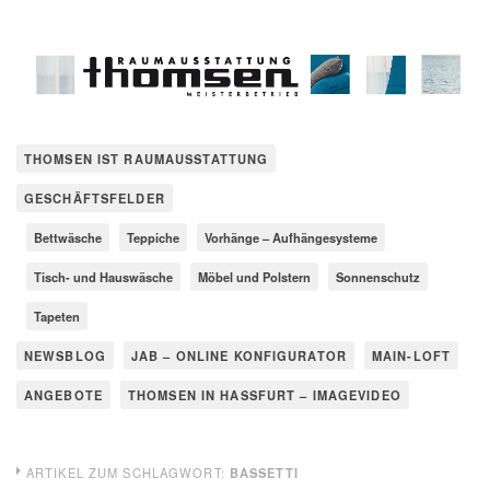
THOMSEN IST RAUMAUSSTATTUNG
GESCHÄFTSFELDER
Bettwäsche
Teppiche
Vorhänge – Aufhängesysteme
Tisch- und Hauswäsche
Möbel und Polstern
Sonnenschutz
Tapeten
NEWSBLOG
JAB – ONLINE KONFIGURATOR
MAIN-LOFT
ANGEBOTE
THOMSEN IN HASSFURT – IMAGEVIDEO
ARTIKEL ZUM SCHLAGWORT:
BASSETTI