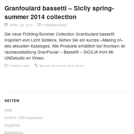
Granfoulard bassetti – Sicily spring-
summer 2014 collection
APRIL 28, 2014
0 KOMMENTARE
Die neue Frühling/Sommer Collection Granfoulard bassetti.
Inspiriert vom Licht Siziliens. Sehen Sie ein kurzes »Making of«
des aktuellen Kataloges. Alle Produkte erhältlich bei thomsen ist
raumausstattung GranFoular – Bassetti – SICILIA from MI-
UNDstudio on Vimeo.
Produkte
,
Video
Bassetti
,
Granfoulard
,
Sicily
,
Sizilien
SEITEN
AGB
Anfahrt / Öffnungszeiten
Angebote
Bettwäsche