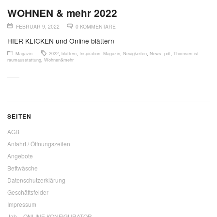
WOHNEN & mehr 2022
FEBRUAR 9, 2022
0 KOMMENTARE
HIER KLICKEN und Online blättern
Magazin
2022
,
blättern
,
Inspiration
,
Magazin
,
Neuigkeiten
,
News
,
pdf
,
Thomsen ist
raumausstattung
,
Wohnen&mehr
SEITEN
AGB
Anfahrt / Öffnungszeiten
Angebote
Bettwäsche
Datenschutzerklärung
Geschäftsfelder
Impressum
Jab – ONLINE KONFIGURATOR