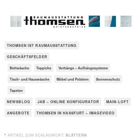
THOMSEN IST RAUMAUSSTATTUNG
GESCHÄFTSFELDER
Bettwäsche
Teppiche
Vorhänge – Aufhängesysteme
Tisch- und Hauswäsche
Möbel und Polstern
Sonnenschutz
Tapeten
NEWSBLOG
JAB – ONLINE KONFIGURATOR
MAIN-LOFT
ANGEBOTE
THOMSEN IN HASSFURT – IMAGEVIDEO
ARTIKEL ZUM SCHLAGWORT:
BLÄTTERN