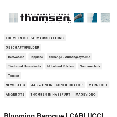
THOMSEN IST RAUMAUSSTATTUNG
GESCHÄFTSFELDER
Bettwäsche
Teppiche
Vorhänge – Aufhängesysteme
Tisch- und Hauswäsche
Möbel und Polstern
Sonnenschutz
Tapeten
NEWSBLOG
JAB – ONLINE KONFIGURATOR
MAIN-LOFT
ANGEBOTE
THOMSEN IN HASSFURT – IMAGEVIDEO
Blooming Baroque I CARLUCCI