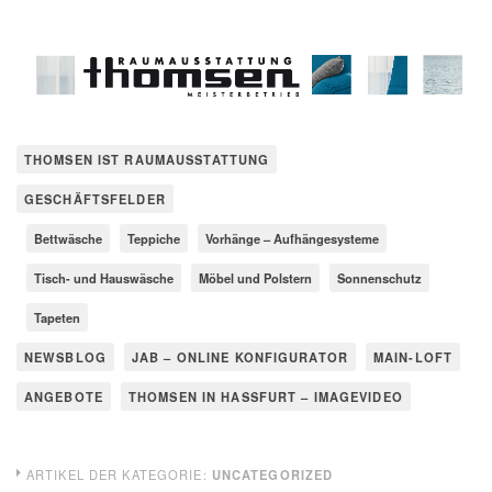
THOMSEN IST RAUMAUSSTATTUNG
GESCHÄFTSFELDER
Bettwäsche
Teppiche
Vorhänge – Aufhängesysteme
Tisch- und Hauswäsche
Möbel und Polstern
Sonnenschutz
Tapeten
NEWSBLOG
JAB – ONLINE KONFIGURATOR
MAIN-LOFT
ANGEBOTE
THOMSEN IN HASSFURT – IMAGEVIDEO
ARTIKEL DER KATEGORIE:
UNCATEGORIZED