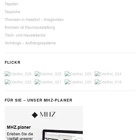
Tapeten
Teppiche
Thomsen in Hassfurt – Imagevideo
thomsen ist Raumausstattung
Tisch- und Hauswäsche
Vorhänge – Aufhängesysteme
FLICKR
FÜR SIE – UNSER MHZ-PLANER