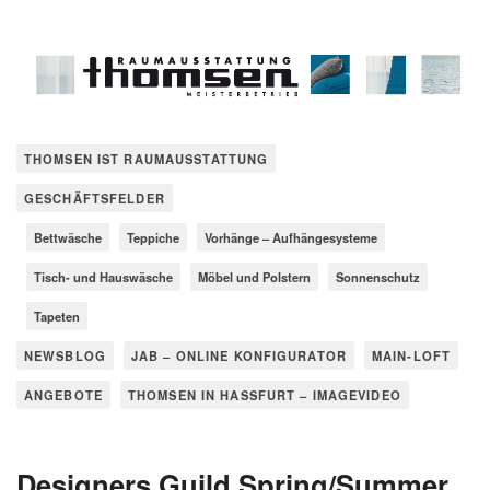
THOMSEN IST RAUMAUSSTATTUNG
GESCHÄFTSFELDER
Bettwäsche
Teppiche
Vorhänge – Aufhängesysteme
Tisch- und Hauswäsche
Möbel und Polstern
Sonnenschutz
Tapeten
NEWSBLOG
JAB – ONLINE KONFIGURATOR
MAIN-LOFT
ANGEBOTE
THOMSEN IN HASSFURT – IMAGEVIDEO
Designers Guild Spring/Summer