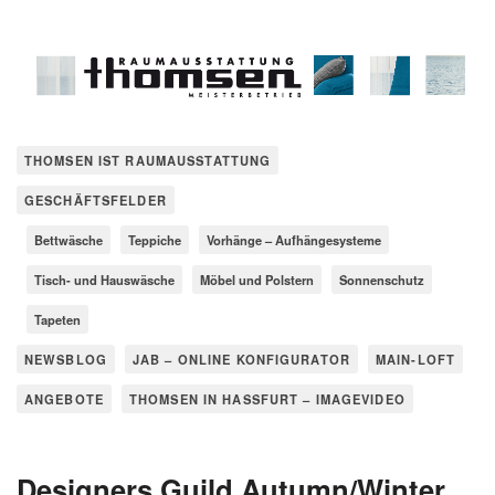
THOMSEN IST RAUMAUSSTATTUNG
GESCHÄFTSFELDER
Bettwäsche
Teppiche
Vorhänge – Aufhängesysteme
Tisch- und Hauswäsche
Möbel und Polstern
Sonnenschutz
Tapeten
NEWSBLOG
JAB – ONLINE KONFIGURATOR
MAIN-LOFT
ANGEBOTE
THOMSEN IN HASSFURT – IMAGEVIDEO
Designers Guild Autumn/Winter