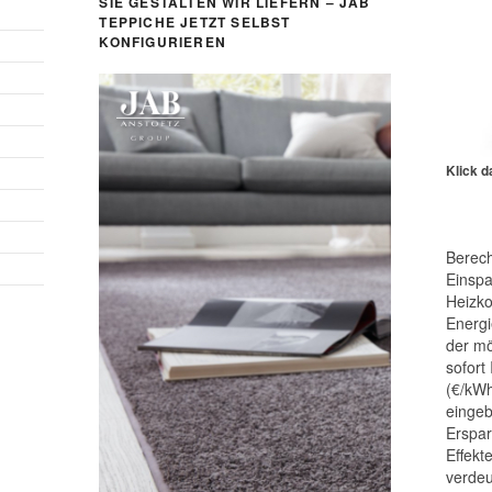
SIE GESTALTEN WIR LIEFERN – JAB
TEPPICHE JETZT SELBST
KONFIGURIEREN
Klick d
Berech
Einspa
Heizk
Energi
der mö
sofort
(€/kWh
eingeb
Erspar
Effek
verdeu