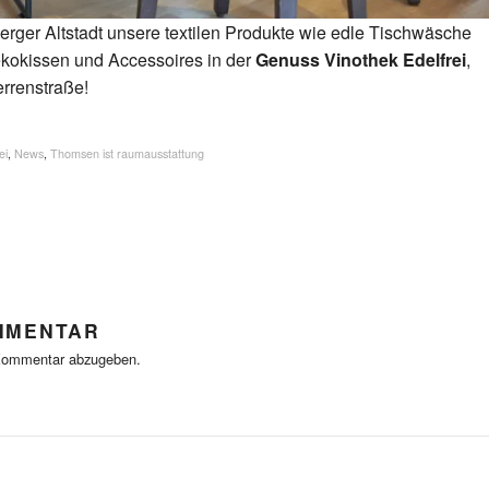
erger Altstadt unsere textilen Produkte wie edle Tischwäsche
ekokissen und Accessoires in der
Genuss Vinothek Edelfrei
,
rrenstraße!
ei
,
News
,
Thomsen ist raumausstattung
MMENTAR
Kommentar abzugeben.