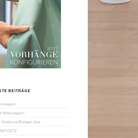
STE BEITRÄGE
hnmagazin
ue Wohnmagazin
& Clarke und Breegan Jane
ANSTOETZ