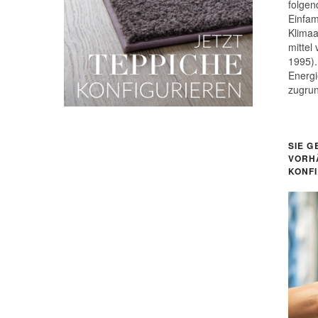
folgen
Einfam
Klimaa
mittel
1995).
Energi
zugru
SIE G
VORH
KONF