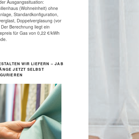
der Ausgangssituation:
ilienhaus (Wohneinheit) ohne
nlage, Standardkonfiguration,
 verglast, Doppelverglasung (vor
 Der Berechnung liegt ein
epreis für Gas von 0,22 €/kWh
nde.
ESTALTEN WIR LIEFERN – JAB
ÄNGE JETZT SELBST
IGURIEREN