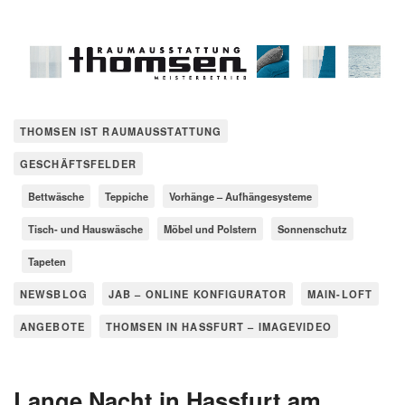
THOMSEN IST RAUMAUSSTATTUNG
GESCHÄFTSFELDER
Bettwäsche
Teppiche
Vorhänge – Aufhängesysteme
Tisch- und Hauswäsche
Möbel und Polstern
Sonnenschutz
Tapeten
NEWSBLOG
JAB – ONLINE KONFIGURATOR
MAIN-LOFT
ANGEBOTE
THOMSEN IN HASSFURT – IMAGEVIDEO
Lange Nacht in Hassfurt am