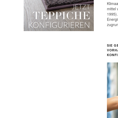
Klimaa
mittel
1995).
Energi
zugru
SIE G
VORH
KONF