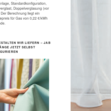
nlage, Standardkonfiguration,
 verglast, Doppelverglasung (vor
 Der Berechnung liegt ein
epreis für Gas von 0,22 €/kWh
nde.
ESTALTEN WIR LIEFERN – JAB
ÄNGE JETZT SELBST
IGURIEREN