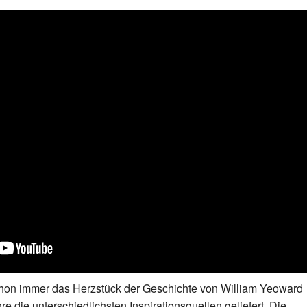
on immer das Herzstück der Geschichte von William Yeoward
e die unterschiedlichsten Inspirationsquellen geliefert. Die