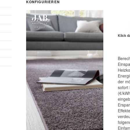
KONFIGURIEREN
Klick d
Berech
Einspa
Heizk
Energi
der mö
sofort
(€/kWh
eingeb
Erspar
Effek
verdeu
folgen
Einfam