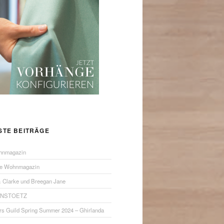
STE BEITRÄGE
hnmagazin
ue Wohnmagazin
& Clarke und Breegan Jane
ANSTOETZ
rs Guild Spring Summer 2024 – Ghirlanda