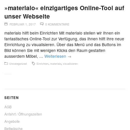
»materialo« einzigartiges Online-Tool auf
unser Webseite
FEBRUAR 1, 2017
0 KOMMENTARE
materialo hilft beim Einrichten Mit materialo stellen wir Ihnen ein
fantastisches Online-Tool zur Verfügung, das Ihnen hilft Ihre neue
Einrichtung zu visualisieren. Über das Menü und das Buttons im
Bild können Sie mit wenigen Klicks den Raum gestalten
ausserdem Möbel, …
Weiterlesen
→
Uncategorized
Einrichten
,
materialo
,
visualisieren
SEITEN
AGB
Anfahrt / Öffnungszeiten
Angebote
Bettwäsche