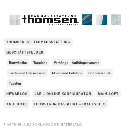
THOMSEN IST RAUMAUSSTATTUNG
GESCHÄFTSFELDER
Bettwäsche
Teppiche
Vorhänge – Aufhängesysteme
Tisch- und Hauswäsche
Möbel und Polstern
Sonnenschutz
Tapeten
NEWSBLOG
JAB – ONLINE KONFIGURATOR
MAIN-LOFT
ANGEBOTE
THOMSEN IN HASSFURT – IMAGEVIDEO
ARTIKEL ZUM SCHLAGWORT:
MATERIALO