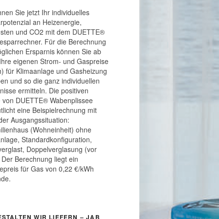
nen Sie jetzt Ihr individuelles
rpotenzial an Heizenergie,
osten und CO2 mit dem DUETTE®
esparrechner. Für die Berechnung
glichen Ersparnis können Sie ab
 Ihre eigenen Strom- und Gaspreise
) für Klimaanlage und Gasheizung
en und so die ganz individuellen
nisse ermitteln. Die positiven
te von DUETTE® Wabenplissee
tlicht eine Beispielrechnung mit
der Ausgangssituation:
ilienhaus (Wohneinheit) ohne
nlage, Standardkonfiguration,
 verglast, Doppelverglasung (vor
 Der Berechnung liegt ein
epreis für Gas von 0,22 €/kWh
nde.
ESTALTEN WIR LIEFERN – JAB