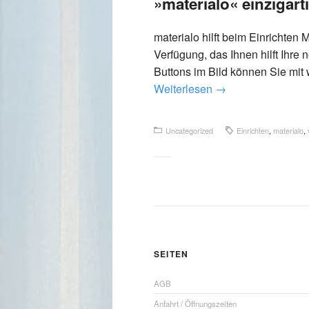
»materialo« einzigart
materialo hilft beim Einrichten M
Verfügung, das Ihnen hilft Ihre
Buttons im Bild können Sie mi
Weiterlesen
→
Uncategorized
Einrichten
,
materialo
,
SEITEN
AGB
Anfahrt / Öffnungszeiten