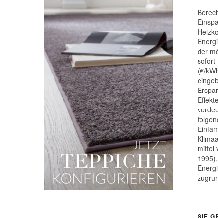
Berech
Einspa
Heizk
Energi
der mö
sofort
(€/kWh
eingeb
Erspar
Effek
verdeu
folgen
Einfam
Klimaa
mittel
1995).
Energi
zugru
SIE G