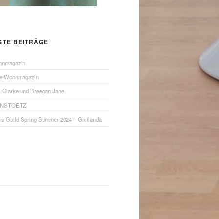
STE BEITRÄGE
hnmagazin
ue Wohnmagazin
& Clarke und Breegan Jane
ANSTOETZ
rs Guild Spring Summer 2024 – Ghirlanda